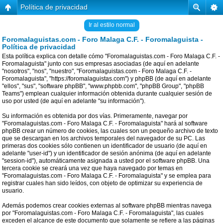
Política de privacidad
Ir al estilo normal
Foromalaguistas.com - Foro Malaga C.F. - Foromalaguista -
Política de privacidad
Esta política explica con detalle cómo "Foromalaguistas.com - Foro Malaga C.F. -
Foromalaguista" junto con sus empresas asociadas (de aquí en adelante
"nosotros", "nos", "nuestro", "Foromalaguistas.com - Foro Malaga C.F. -
Foromalaguista", "https://foromalaguistas.com") y phpBB (de aquí en adelante
"ellos", "sus", "software phpBB", "www.phpbb.com", "phpBB Group", "phpBB
Teams") emplean cualquier información obtenida durante cualquier sesión de
uso por usted (de aquí en adelante "su información").
Su información es obtenida por dos vías. Primeramente, navegar por
"Foromalaguistas.com - Foro Malaga C.F. - Foromalaguista" hará al software
phpBB crear un número de cookies, las cuales son un pequeño archivo de texto
que se descargan en los archivos temporales del navegador de su PC. Las
primeras dos cookies sólo contienen un identificador de usuario (de aquí en
adelante "user-id") y un identificador de sesión anónima (de aquí en adelante
"session-id"), automáticamente asignada a usted por el software phpBB. Una
tercera cookie se creará una vez que haya navegado por temas en
"Foromalaguistas.com - Foro Malaga C.F. - Foromalaguista" y se emplea para
registrar cuales han sido leídos, con objeto de optimizar su experiencia de
usuario.
Además podemos crear cookies externas al software phpBB mientras navega
por "Foromalaguistas.com - Foro Malaga C.F. - Foromalaguista", las cuales
exceden el alcance de este documento que solamente se refiere a las páginas