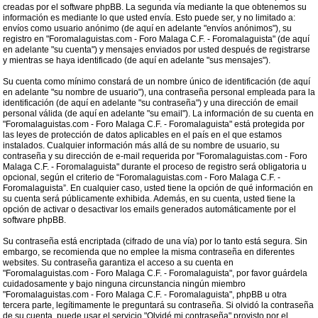
creadas por el software phpBB. La segunda vía mediante la que obtenemos su
información es mediante lo que usted envía. Esto puede ser, y no limitado a:
envíos como usuario anónimo (de aquí en adelante "envíos anónimos"), su
registro en "Foromalaguistas.com - Foro Malaga C.F. - Foromalaguista" (de aquí
en adelante "su cuenta") y mensajes enviados por usted después de registrarse
y mientras se haya identificado (de aquí en adelante "sus mensajes").
Su cuenta como mínimo constará de un nombre único de identificación (de aquí
en adelante "su nombre de usuario"), una contraseña personal empleada para la
identificación (de aquí en adelante "su contraseña") y una dirección de email
personal válida (de aquí en adelante "su email"). La información de su cuenta en
"Foromalaguistas.com - Foro Malaga C.F. - Foromalaguista" está protegida por
las leyes de protección de datos aplicables en el país en el que estamos
instalados. Cualquier información más allá de su nombre de usuario, su
contraseña y su dirección de e-mail requerida por "Foromalaguistas.com - Foro
Malaga C.F. - Foromalaguista" durante el proceso de registro será obligatoria u
opcional, según el criterio de “Foromalaguistas.com - Foro Malaga C.F. -
Foromalaguista”. En cualquier caso, usted tiene la opción de qué información en
su cuenta será públicamente exhibida. Además, en su cuenta, usted tiene la
opción de activar o desactivar los emails generados automáticamente por el
software phpBB.
Su contraseña está encriptada (cifrado de una vía) por lo tanto está segura. Sin
embargo, se recomienda que no emplee la misma contraseña en diferentes
websites. Su contraseña garantiza el acceso a su cuenta en
"Foromalaguistas.com - Foro Malaga C.F. - Foromalaguista", por favor guárdela
cuidadosamente y bajo ninguna circunstancia ningún miembro
"Foromalaguistas.com - Foro Malaga C.F. - Foromalaguista", phpBB u otra
tercera parte, legítimamente le preguntará su contraseña. Si olvidó la contraseña
de su cuenta, puede usar el servicio "Olvidé mi contraseña" provisto por el