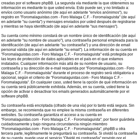
creadas por el software phpBB. La segunda vía mediante la que obtenemos su
información es mediante lo que usted envía. Esto puede ser, y no limitado a:
envíos como usuario anónimo (de aquí en adelante "envíos anónimos"), su
registro en "Foromalaguistas.com - Foro Malaga C.F. - Foromalaguista" (de aquí
en adelante "su cuenta") y mensajes enviados por usted después de registrarse
y mientras se haya identificado (de aquí en adelante "sus mensajes").
Su cuenta como mínimo constará de un nombre único de identificación (de aquí
en adelante "su nombre de usuario"), una contraseña personal empleada para la
identificación (de aquí en adelante "su contraseña") y una dirección de email
personal válida (de aquí en adelante "su email"). La información de su cuenta en
"Foromalaguistas.com - Foro Malaga C.F. - Foromalaguista" está protegida por
las leyes de protección de datos aplicables en el país en el que estamos
instalados. Cualquier información más allá de su nombre de usuario, su
contraseña y su dirección de e-mail requerida por "Foromalaguistas.com - Foro
Malaga C.F. - Foromalaguista" durante el proceso de registro será obligatoria u
opcional, según el criterio de “Foromalaguistas.com - Foro Malaga C.F. -
Foromalaguista”. En cualquier caso, usted tiene la opción de qué información en
su cuenta será públicamente exhibida. Además, en su cuenta, usted tiene la
opción de activar o desactivar los emails generados automáticamente por el
software phpBB.
Su contraseña está encriptada (cifrado de una vía) por lo tanto está segura. Sin
embargo, se recomienda que no emplee la misma contraseña en diferentes
websites. Su contraseña garantiza el acceso a su cuenta en
"Foromalaguistas.com - Foro Malaga C.F. - Foromalaguista", por favor guárdela
cuidadosamente y bajo ninguna circunstancia ningún miembro
"Foromalaguistas.com - Foro Malaga C.F. - Foromalaguista", phpBB u otra
tercera parte, legítimamente le preguntará su contraseña. Si olvidó la contraseña
de su cuenta, puede usar el servicio "Olvidé mi contraseña" provisto por el