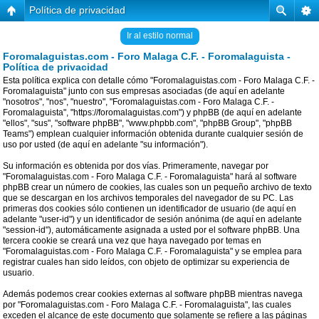
Política de privacidad
Ir al estilo normal
Foromalaguistas.com - Foro Malaga C.F. - Foromalaguista -
Política de privacidad
Esta política explica con detalle cómo "Foromalaguistas.com - Foro Malaga C.F. -
Foromalaguista" junto con sus empresas asociadas (de aquí en adelante
"nosotros", "nos", "nuestro", "Foromalaguistas.com - Foro Malaga C.F. -
Foromalaguista", "https://foromalaguistas.com") y phpBB (de aquí en adelante
"ellos", "sus", "software phpBB", "www.phpbb.com", "phpBB Group", "phpBB
Teams") emplean cualquier información obtenida durante cualquier sesión de
uso por usted (de aquí en adelante "su información").
Su información es obtenida por dos vías. Primeramente, navegar por
"Foromalaguistas.com - Foro Malaga C.F. - Foromalaguista" hará al software
phpBB crear un número de cookies, las cuales son un pequeño archivo de texto
que se descargan en los archivos temporales del navegador de su PC. Las
primeras dos cookies sólo contienen un identificador de usuario (de aquí en
adelante "user-id") y un identificador de sesión anónima (de aquí en adelante
"session-id"), automáticamente asignada a usted por el software phpBB. Una
tercera cookie se creará una vez que haya navegado por temas en
"Foromalaguistas.com - Foro Malaga C.F. - Foromalaguista" y se emplea para
registrar cuales han sido leídos, con objeto de optimizar su experiencia de
usuario.
Además podemos crear cookies externas al software phpBB mientras navega
por "Foromalaguistas.com - Foro Malaga C.F. - Foromalaguista", las cuales
exceden el alcance de este documento que solamente se refiere a las páginas