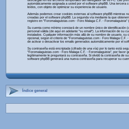
descargan en los archivos temporales del navegador de su PC. Las primera
automáticamente asignada a usted por el software phpBB. Una tercera c
leídos, con objeto de optimizar su experiencia de usuario.
Además podemos crear cookies externas al software phpBB mientras nav
creadas por el software phpBB. La segunda vía mediante la que obtenemo
registro en "Foromalaguistas.com - Foro Malaga C.F. - Foromalaguista" 
Su cuenta como mínimo constará de un nombre único de identificación (de
personal válida (de aquí en adelante "su email"). La información de su c
instalados. Cualquier información más allá de su nombre de usuario, su 
opcional, según el criterio de “Foromalaguistas.com - Foro Malaga C.F. -
de activar o desactivar los emails generados automáticamente por el so
Su contraseña está encriptada (cifrado de una vía) por lo tanto está s
"Foromalaguistas.com - Foro Malaga C.F. - Foromalaguista", por favor g
legítimamente le preguntará su contraseña. Si olvidó la contraseña de su
software phpBB generará una nueva contraseña para recuperar su cuen
Índice general