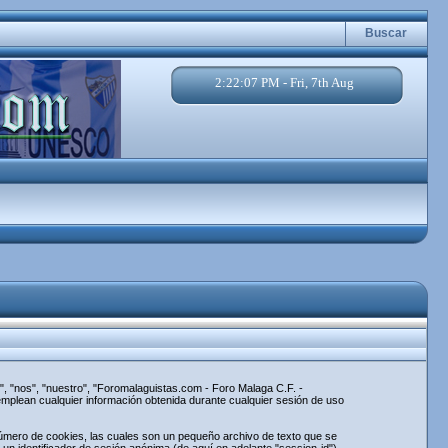
Buscar
2:22:07 PM - Fri, 7th Aug
, "nos", "nuestro", "Foromalaguistas.com - Foro Malaga C.F. -
mplean cualquier información obtenida durante cualquier sesión de uso
úmero de cookies, las cuales son un pequeño archivo de texto que se