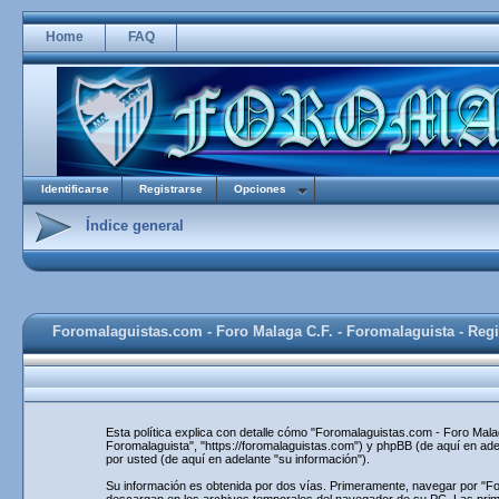
Home
FAQ
Identificarse
Registrarse
Opciones
Índice general
Foromalaguistas.com - Foro Malaga C.F. - Foromalaguista - Regi
Esta política explica con detalle cómo "Foromalaguistas.com - Foro Mal
Foromalaguista", "https://foromalaguistas.com") y phpBB (de aquí en ad
por usted (de aquí en adelante "su información").
Su información es obtenida por dos vías. Primeramente, navegar por "F