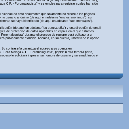
un identificador de sesión anónima (de aquí en adelante "session-id"),
a C.F. - Foromalaguista" y se emplea para registrar cuales han sido
 alcance de este documento que solamente se refiere a las páginas
como usuario anónimo (de aquí en adelante "envíos anónimos"), su
entras se haya identificado (de aquí en adelante "sus mensajes").
ficación (de aquí en adelante "su contraseña") y una dirección de email
eyes de protección de datos aplicables en el país en el que estamos
Foromalaguista" durante el proceso de registro será obligatoria u
será públicamente exhibida. Además, en su cuenta, usted tiene la opción
. Su contraseña garantiza el acceso a su cuenta en
- Foro Malaga C.F. - Foromalaguista", phpBB u otra tercera parte,
roceso le solicitará ingresar su nombre de usuario y su email, luego el