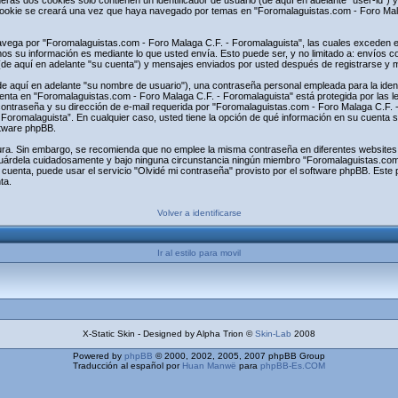
s dos cookies sólo contienen un identificador de usuario (de aquí en adelante "user-id") y 
ookie se creará una vez que haya navegado por temas en "Foromalaguistas.com - Foro Malag
ega por "Foromalaguistas.com - Foro Malaga C.F. - Foromalaguista", las cuales exceden el
s su información es mediante lo que usted envía. Esto puede ser, y no limitado a: envíos 
(de aquí en adelante "su cuenta") y mensajes enviados por usted después de registrarse y mi
 aquí en adelante "su nombre de usuario"), una contraseña personal empleada para la identi
uenta en "Foromalaguistas.com - Foro Malaga C.F. - Foromalaguista" está protegida por las l
contraseña y su dirección de e-mail requerida por "Foromalaguistas.com - Foro Malaga C.F. - 
 Foromalaguista”. En cualquier caso, usted tiene la opción de qué información en su cuenta 
ftware phpBB.
egura. Sin embargo, se recomienda que no emplee la misma contraseña en diferentes websites
uárdela cuidadosamente y bajo ninguna circunstancia ningún miembro "Foromalaguistas.com 
 cuenta, puede usar el servicio "Olvidé mi contraseña" provisto por el software phpBB. Este p
ta.
Volver a identificarse
Ir al estilo para movil
X-Static Skin - Designed by Alpha Trion ©
Skin-Lab
2008
Powered by
phpBB
© 2000, 2002, 2005, 2007 phpBB Group
Traducción al español por
Huan Manwë
para
phpBB-Es.COM