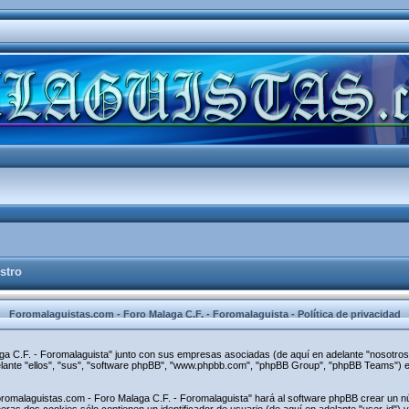
stro
Foromalaguistas.com - Foro Malaga C.F. - Foromalaguista - Política de privacidad
aga C.F. - Foromalaguista" junto con sus empresas asociadas (de aquí en adelante "nosotros"
elante "ellos", "sus", "software phpBB", "www.phpbb.com", "phpBB Group", "phpBB Teams") e
oromalaguistas.com - Foro Malaga C.F. - Foromalaguista" hará al software phpBB crear un n