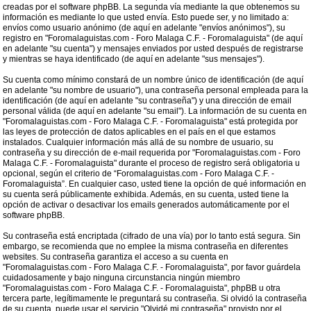
creadas por el software phpBB. La segunda vía mediante la que obtenemos su
información es mediante lo que usted envía. Esto puede ser, y no limitado a:
envíos como usuario anónimo (de aquí en adelante "envíos anónimos"), su
registro en "Foromalaguistas.com - Foro Malaga C.F. - Foromalaguista" (de aquí
en adelante "su cuenta") y mensajes enviados por usted después de registrarse
y mientras se haya identificado (de aquí en adelante "sus mensajes").
Su cuenta como mínimo constará de un nombre único de identificación (de aquí
en adelante "su nombre de usuario"), una contraseña personal empleada para la
identificación (de aquí en adelante "su contraseña") y una dirección de email
personal válida (de aquí en adelante "su email"). La información de su cuenta en
"Foromalaguistas.com - Foro Malaga C.F. - Foromalaguista" está protegida por
las leyes de protección de datos aplicables en el país en el que estamos
instalados. Cualquier información más allá de su nombre de usuario, su
contraseña y su dirección de e-mail requerida por "Foromalaguistas.com - Foro
Malaga C.F. - Foromalaguista" durante el proceso de registro será obligatoria u
opcional, según el criterio de “Foromalaguistas.com - Foro Malaga C.F. -
Foromalaguista”. En cualquier caso, usted tiene la opción de qué información en
su cuenta será públicamente exhibida. Además, en su cuenta, usted tiene la
opción de activar o desactivar los emails generados automáticamente por el
software phpBB.
Su contraseña está encriptada (cifrado de una vía) por lo tanto está segura. Sin
embargo, se recomienda que no emplee la misma contraseña en diferentes
websites. Su contraseña garantiza el acceso a su cuenta en
"Foromalaguistas.com - Foro Malaga C.F. - Foromalaguista", por favor guárdela
cuidadosamente y bajo ninguna circunstancia ningún miembro
"Foromalaguistas.com - Foro Malaga C.F. - Foromalaguista", phpBB u otra
tercera parte, legítimamente le preguntará su contraseña. Si olvidó la contraseña
de su cuenta, puede usar el servicio "Olvidé mi contraseña" provisto por el