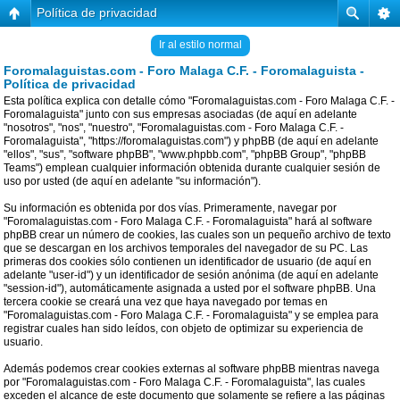
Política de privacidad
Ir al estilo normal
Foromalaguistas.com - Foro Malaga C.F. - Foromalaguista -
Política de privacidad
Esta política explica con detalle cómo "Foromalaguistas.com - Foro Malaga C.F. -
Foromalaguista" junto con sus empresas asociadas (de aquí en adelante
"nosotros", "nos", "nuestro", "Foromalaguistas.com - Foro Malaga C.F. -
Foromalaguista", "https://foromalaguistas.com") y phpBB (de aquí en adelante
"ellos", "sus", "software phpBB", "www.phpbb.com", "phpBB Group", "phpBB
Teams") emplean cualquier información obtenida durante cualquier sesión de
uso por usted (de aquí en adelante "su información").
Su información es obtenida por dos vías. Primeramente, navegar por
"Foromalaguistas.com - Foro Malaga C.F. - Foromalaguista" hará al software
phpBB crear un número de cookies, las cuales son un pequeño archivo de texto
que se descargan en los archivos temporales del navegador de su PC. Las
primeras dos cookies sólo contienen un identificador de usuario (de aquí en
adelante "user-id") y un identificador de sesión anónima (de aquí en adelante
"session-id"), automáticamente asignada a usted por el software phpBB. Una
tercera cookie se creará una vez que haya navegado por temas en
"Foromalaguistas.com - Foro Malaga C.F. - Foromalaguista" y se emplea para
registrar cuales han sido leídos, con objeto de optimizar su experiencia de
usuario.
Además podemos crear cookies externas al software phpBB mientras navega
por "Foromalaguistas.com - Foro Malaga C.F. - Foromalaguista", las cuales
exceden el alcance de este documento que solamente se refiere a las páginas