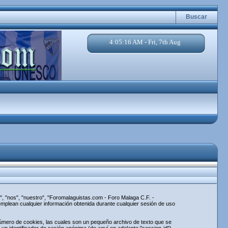
Buscar
4:05:16 AM - Fri, 7th Aug
, "nos", "nuestro", "Foromalaguistas.com - Foro Malaga C.F. -
mplean cualquier información obtenida durante cualquier sesión de uso
úmero de cookies, las cuales son un pequeño archivo de texto que se