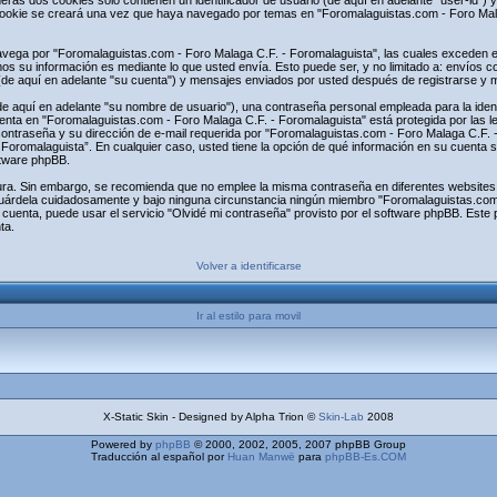
s dos cookies sólo contienen un identificador de usuario (de aquí en adelante "user-id") y 
ookie se creará una vez que haya navegado por temas en "Foromalaguistas.com - Foro Malag
ega por "Foromalaguistas.com - Foro Malaga C.F. - Foromalaguista", las cuales exceden el
s su información es mediante lo que usted envía. Esto puede ser, y no limitado a: envíos 
(de aquí en adelante "su cuenta") y mensajes enviados por usted después de registrarse y mi
 aquí en adelante "su nombre de usuario"), una contraseña personal empleada para la identi
uenta en "Foromalaguistas.com - Foro Malaga C.F. - Foromalaguista" está protegida por las l
contraseña y su dirección de e-mail requerida por "Foromalaguistas.com - Foro Malaga C.F. - 
 Foromalaguista”. En cualquier caso, usted tiene la opción de qué información en su cuenta 
ftware phpBB.
egura. Sin embargo, se recomienda que no emplee la misma contraseña en diferentes websites
uárdela cuidadosamente y bajo ninguna circunstancia ningún miembro "Foromalaguistas.com 
 cuenta, puede usar el servicio "Olvidé mi contraseña" provisto por el software phpBB. Este p
ta.
Volver a identificarse
Ir al estilo para movil
X-Static Skin - Designed by Alpha Trion ©
Skin-Lab
2008
Powered by
phpBB
© 2000, 2002, 2005, 2007 phpBB Group
Traducción al español por
Huan Manwë
para
phpBB-Es.COM