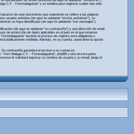
un identificador de sesión anónima (de aquí en adelante "session-id"),
a C.F. - Foromalaguista" y se emplea para registrar cuales han sido
 alcance de este documento que solamente se refiere a las páginas
como usuario anónimo (de aquí en adelante "envíos anónimos"), su
entras se haya identificado (de aquí en adelante "sus mensajes").
ficación (de aquí en adelante "su contraseña") y una dirección de email
eyes de protección de datos aplicables en el país en el que estamos
Foromalaguista" durante el proceso de registro será obligatoria u
será públicamente exhibida. Además, en su cuenta, usted tiene la opción
. Su contraseña garantiza el acceso a su cuenta en
- Foro Malaga C.F. - Foromalaguista", phpBB u otra tercera parte,
roceso le solicitará ingresar su nombre de usuario y su email, luego el