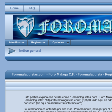
Home
FAQ
Identificarse
Registrarse
Opciones
Índice general
Foromalaguistas.com - Foro Malaga C.F. - Foromalaguista - Regi
Esta política explica con detalle cómo "Foromalaguistas.com - Foro Mal
Foromalaguista", "https://foromalaguistas.com") y phpBB (de aquí en ad
por usted (de aquí en adelante "su información").
Su información es obtenida por dos vías. Primeramente, navegar por "F