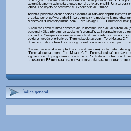
descargan en los archivos temporales del navegador de su PC. Las primera
automáticamente asignada a usted por el software phpBB. Una tercera c
leídos, con objeto de optimizar su experiencia de usuario.
Además podemos crear cookies externas al software phpBB mientras nav
creadas por el software phpBB. La segunda vía mediante la que obtenemo
registro en "Foromalaguistas.com - Foro Malaga C.F. - Foromalaguista" 
Su cuenta como mínimo constará de un nombre único de identificación (de
personal válida (de aquí en adelante "su email"). La información de su c
instalados. Cualquier información más allá de su nombre de usuario, su 
opcional, según el criterio de “Foromalaguistas.com - Foro Malaga C.F. -
de activar o desactivar los emails generados automáticamente por el so
Su contraseña está encriptada (cifrado de una vía) por lo tanto está s
"Foromalaguistas.com - Foro Malaga C.F. - Foromalaguista", por favor g
legítimamente le preguntará su contraseña. Si olvidó la contraseña de su
software phpBB generará una nueva contraseña para recuperar su cuen
Índice general