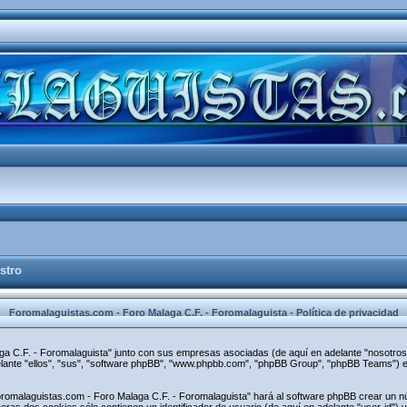
stro
Foromalaguistas.com - Foro Malaga C.F. - Foromalaguista - Política de privacidad
aga C.F. - Foromalaguista" junto con sus empresas asociadas (de aquí en adelante "nosotros"
elante "ellos", "sus", "software phpBB", "www.phpbb.com", "phpBB Group", "phpBB Teams") e
oromalaguistas.com - Foro Malaga C.F. - Foromalaguista" hará al software phpBB crear un n