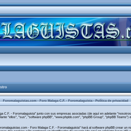
stro
Foromalaguistas.com - Foro Malaga C.F. - Foromalaguista - Política de privacidad
aga C.F. - Foromalaguista" junto con sus empresas asociadas (de aquí en adelante "nosotros"
elante "ellos", "sus", "software phpBB", "www.phpbb.com", "phpBB Group", "phpBB Teams") e
oromalaguistas.com - Foro Malaga C.F. - Foromalaguista" hará al software phpBB crear un n