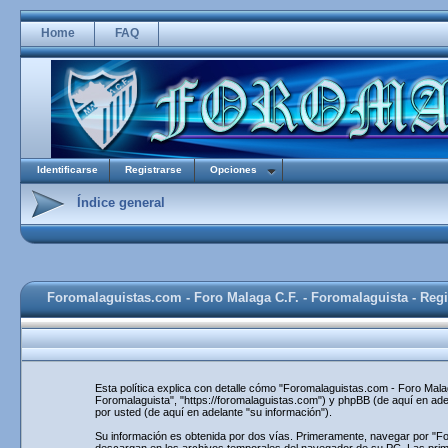
Home
FAQ
Identificarse
Registrarse
Opciones
Índice general
Foromalaguistas.com - Foro Malaga C.F. - Foromalaguista - Regi
Esta política explica con detalle cómo "Foromalaguistas.com - Foro Mal
Foromalaguista", "https://foromalaguistas.com") y phpBB (de aquí en ad
por usted (de aquí en adelante "su información").
Su información es obtenida por dos vías. Primeramente, navegar por "F