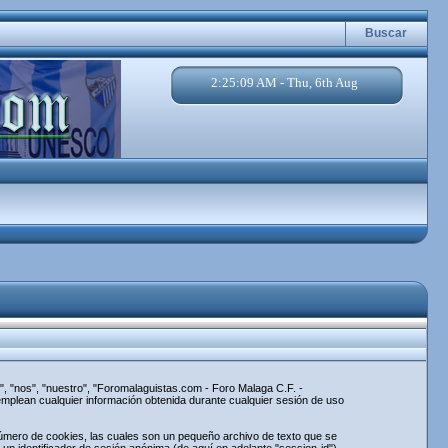
Buscar
2:25:09 AM - Thu, 6th Aug
, "nos", "nuestro", "Foromalaguistas.com - Foro Malaga C.F. -
mplean cualquier información obtenida durante cualquier sesión de uso
úmero de cookies, las cuales son un pequeño archivo de texto que se