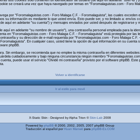
s dos cookies sólo contienen un identificador de usuario (de aquí en adelante "user-id") y 
ookie se creará una vez que haya navegado por temas en "Foromalaguistas.com - Foro Malag
ega por "Foromalaguistas.com - Foro Malaga C.F. - Foromalaguista", las cuales exceden el
s su información es mediante lo que usted envía. Esto puede ser, y no limitado a: envíos 
(de aquí en adelante "su cuenta") y mensajes enviados por usted después de registrarse y mi
 aquí en adelante "su nombre de usuario"), una contraseña personal empleada para la identi
uenta en "Foromalaguistas.com - Foro Malaga C.F. - Foromalaguista" está protegida por las l
contraseña y su dirección de e-mail requerida por "Foromalaguistas.com - Foro Malaga C.F. - 
 Foromalaguista”. En cualquier caso, usted tiene la opción de qué información en su cuenta 
ftware phpBB.
egura. Sin embargo, se recomienda que no emplee la misma contraseña en diferentes websites
uárdela cuidadosamente y bajo ninguna circunstancia ningún miembro "Foromalaguistas.com 
 cuenta, puede usar el servicio "Olvidé mi contraseña" provisto por el software phpBB. Este p
ta.
Volver a identificarse
Ir al estilo para movil
X-Static Skin - Designed by Alpha Trion ©
Skin-Lab
2008
Powered by
phpBB
© 2000, 2002, 2005, 2007 phpBB Group
Traducción al español por
Huan Manwë
para
phpBB-Es.COM