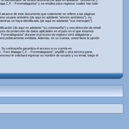
un identificador de sesión anónima (de aquí en adelante "session-id"),
a C.F. - Foromalaguista" y se emplea para registrar cuales han sido
 alcance de este documento que solamente se refiere a las páginas
como usuario anónimo (de aquí en adelante "envíos anónimos"), su
entras se haya identificado (de aquí en adelante "sus mensajes").
ficación (de aquí en adelante "su contraseña") y una dirección de email
eyes de protección de datos aplicables en el país en el que estamos
Foromalaguista" durante el proceso de registro será obligatoria u
será públicamente exhibida. Además, en su cuenta, usted tiene la opción
. Su contraseña garantiza el acceso a su cuenta en
- Foro Malaga C.F. - Foromalaguista", phpBB u otra tercera parte,
roceso le solicitará ingresar su nombre de usuario y su email, luego el