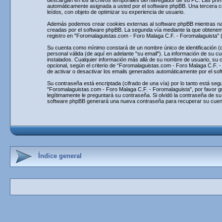
descargan en los archivos temporales del navegador de su PC. Las primera
automáticamente asignada a usted por el software phpBB. Una tercera c
leídos, con objeto de optimizar su experiencia de usuario.
Además podemos crear cookies externas al software phpBB mientras nav
creadas por el software phpBB. La segunda vía mediante la que obtenemo
registro en "Foromalaguistas.com - Foro Malaga C.F. - Foromalaguista" 
Su cuenta como mínimo constará de un nombre único de identificación (de
personal válida (de aquí en adelante "su email"). La información de su c
instalados. Cualquier información más allá de su nombre de usuario, su 
opcional, según el criterio de “Foromalaguistas.com - Foro Malaga C.F. -
de activar o desactivar los emails generados automáticamente por el so
Su contraseña está encriptada (cifrado de una vía) por lo tanto está s
"Foromalaguistas.com - Foro Malaga C.F. - Foromalaguista", por favor g
legítimamente le preguntará su contraseña. Si olvidó la contraseña de su
software phpBB generará una nueva contraseña para recuperar su cuen
Índice general