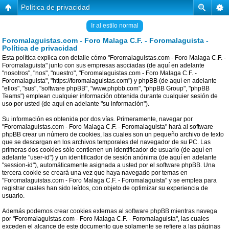
Política de privacidad
Ir al estilo normal
Foromalaguistas.com - Foro Malaga C.F. - Foromalaguista -
Política de privacidad
Esta política explica con detalle cómo "Foromalaguistas.com - Foro Malaga C.F. -
Foromalaguista" junto con sus empresas asociadas (de aquí en adelante
"nosotros", "nos", "nuestro", "Foromalaguistas.com - Foro Malaga C.F. -
Foromalaguista", "https://foromalaguistas.com") y phpBB (de aquí en adelante
"ellos", "sus", "software phpBB", "www.phpbb.com", "phpBB Group", "phpBB
Teams") emplean cualquier información obtenida durante cualquier sesión de
uso por usted (de aquí en adelante "su información").
Su información es obtenida por dos vías. Primeramente, navegar por
"Foromalaguistas.com - Foro Malaga C.F. - Foromalaguista" hará al software
phpBB crear un número de cookies, las cuales son un pequeño archivo de texto
que se descargan en los archivos temporales del navegador de su PC. Las
primeras dos cookies sólo contienen un identificador de usuario (de aquí en
adelante "user-id") y un identificador de sesión anónima (de aquí en adelante
"session-id"), automáticamente asignada a usted por el software phpBB. Una
tercera cookie se creará una vez que haya navegado por temas en
"Foromalaguistas.com - Foro Malaga C.F. - Foromalaguista" y se emplea para
registrar cuales han sido leídos, con objeto de optimizar su experiencia de
usuario.
Además podemos crear cookies externas al software phpBB mientras navega
por "Foromalaguistas.com - Foro Malaga C.F. - Foromalaguista", las cuales
exceden el alcance de este documento que solamente se refiere a las páginas