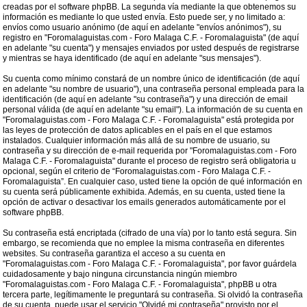
creadas por el software phpBB. La segunda vía mediante la que obtenemos su
información es mediante lo que usted envía. Esto puede ser, y no limitado a:
envíos como usuario anónimo (de aquí en adelante "envíos anónimos"), su
registro en "Foromalaguistas.com - Foro Malaga C.F. - Foromalaguista" (de aquí
en adelante "su cuenta") y mensajes enviados por usted después de registrarse
y mientras se haya identificado (de aquí en adelante "sus mensajes").
Su cuenta como mínimo constará de un nombre único de identificación (de aquí
en adelante "su nombre de usuario"), una contraseña personal empleada para la
identificación (de aquí en adelante "su contraseña") y una dirección de email
personal válida (de aquí en adelante "su email"). La información de su cuenta en
"Foromalaguistas.com - Foro Malaga C.F. - Foromalaguista" está protegida por
las leyes de protección de datos aplicables en el país en el que estamos
instalados. Cualquier información más allá de su nombre de usuario, su
contraseña y su dirección de e-mail requerida por "Foromalaguistas.com - Foro
Malaga C.F. - Foromalaguista" durante el proceso de registro será obligatoria u
opcional, según el criterio de “Foromalaguistas.com - Foro Malaga C.F. -
Foromalaguista”. En cualquier caso, usted tiene la opción de qué información en
su cuenta será públicamente exhibida. Además, en su cuenta, usted tiene la
opción de activar o desactivar los emails generados automáticamente por el
software phpBB.
Su contraseña está encriptada (cifrado de una vía) por lo tanto está segura. Sin
embargo, se recomienda que no emplee la misma contraseña en diferentes
websites. Su contraseña garantiza el acceso a su cuenta en
"Foromalaguistas.com - Foro Malaga C.F. - Foromalaguista", por favor guárdela
cuidadosamente y bajo ninguna circunstancia ningún miembro
"Foromalaguistas.com - Foro Malaga C.F. - Foromalaguista", phpBB u otra
tercera parte, legítimamente le preguntará su contraseña. Si olvidó la contraseña
de su cuenta, puede usar el servicio "Olvidé mi contraseña" provisto por el