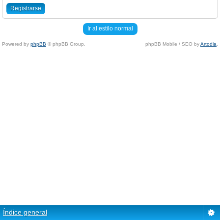
Registrarse
Ir al estilo normal
Powered by
phpBB
© phpBB Group.
phpBB Mobile / SEO by
Artodia
.
Índice general