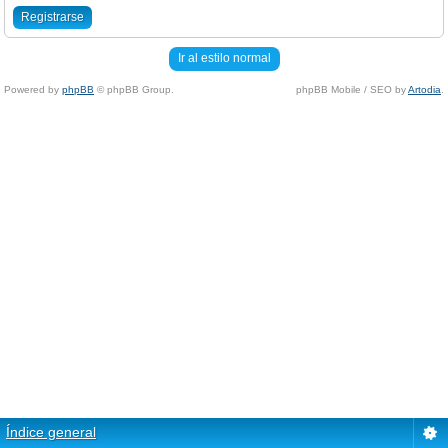
Registrarse
Ir al estilo normal
Powered by
phpBB
© phpBB Group.
phpBB Mobile / SEO by
Artodia
.
Índice general