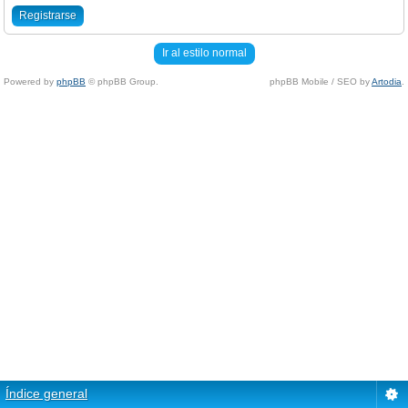
Registrarse
Ir al estilo normal
Powered by
phpBB
© phpBB Group.
phpBB Mobile / SEO by
Artodia
.
Índice general