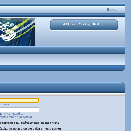
Buscar
9:06:22 PM - Fri, 7th Aug
strarse
dé mi contraseña
viar email de activación
Identificarse automáticamente en cada visita
Ocultar mi estado de conexión en esta sesión