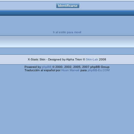
Ir al estilo para movil
X-Static Skin - Designed by Alpha Trion ©
Skin-Lab
2008
Powered by
phpBB
© 2000, 2002, 2005, 2007 phpBB Group
Traducción al español por
Huan Manwë
para
phpBB-Es.COM