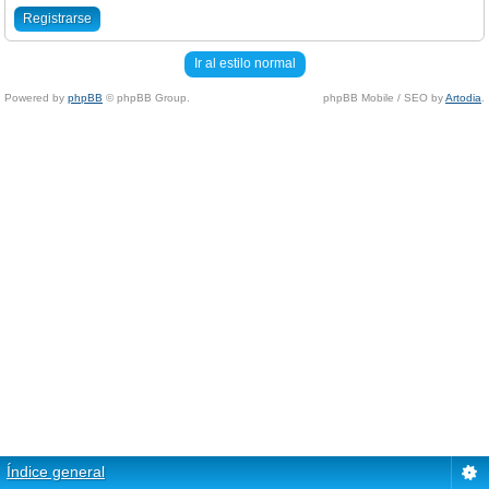
Registrarse
Ir al estilo normal
Powered by
phpBB
© phpBB Group.
phpBB Mobile / SEO by
Artodia
.
Índice general