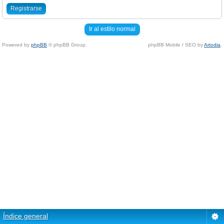
Registrarse
Ir al estilo normal
Powered by
phpBB
© phpBB Group.
phpBB Mobile / SEO by
Artodia
.
Índice general