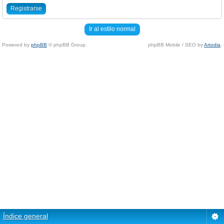
Registrarse
Ir al estilo normal
Powered by
phpBB
© phpBB Group.
phpBB Mobile / SEO by
Artodia
.
Índice general