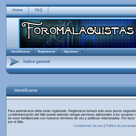
Home
FAQ
Identificarse
Registrarse
Opciones
Índice general
Identificarse
Para autenticarse debe estar registrado. Registrarse tomará solo unos pocos segundos 
La Administración del Sitio puede además otorgar permisos adicionales a los usuarios r
de estar familiarizado con nuestros términos de uso y políticas relacionadas. Por favor
por el Sitio.
Condiciones de uso
|
Política de privacida