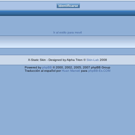
Ir al estilo para movil
X-Static Skin - Designed by Alpha Trion ©
Skin-Lab
2008
Powered by
phpBB
© 2000, 2002, 2005, 2007 phpBB Group
Traducción al español por
Huan Manwë
para
phpBB-Es.COM