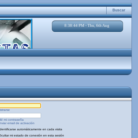
Buscar
8:38:44 PM - Thu, 6th Aug
strarse
dé mi contraseña
viar email de activación
Identificarse automáticamente en cada visita
Ocultar mi estado de conexión en esta sesión