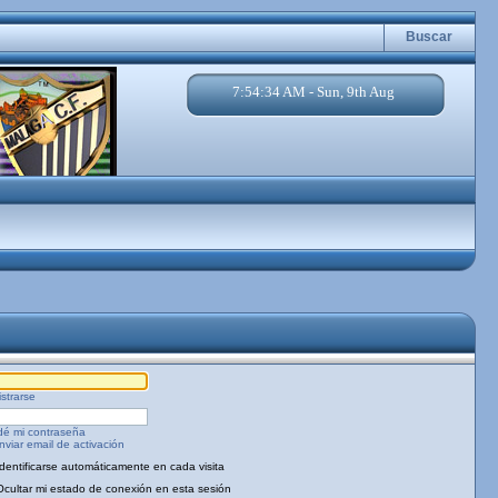
Buscar
7:54:34 AM - Sun, 9th Aug
strarse
dé mi contraseña
viar email de activación
Identificarse automáticamente en cada visita
Ocultar mi estado de conexión en esta sesión