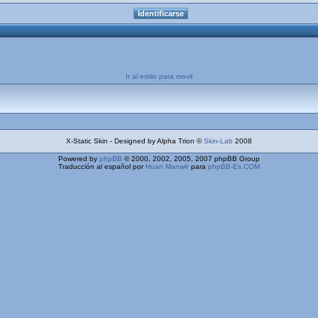
Ir al estilo para movil
X-Static Skin - Designed by Alpha Trion ©
Skin-Lab
2008
Powered by
phpBB
© 2000, 2002, 2005, 2007 phpBB Group
Traducción al español por
Huan Manwë
para
phpBB-Es.COM