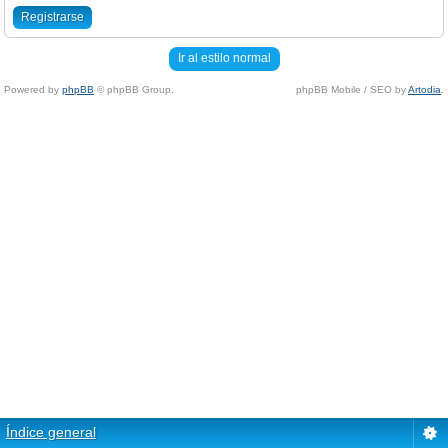
Registrarse
Ir al estilo normal
Powered by
phpBB
© phpBB Group.
phpBB Mobile / SEO by
Artodia
.
Índice general