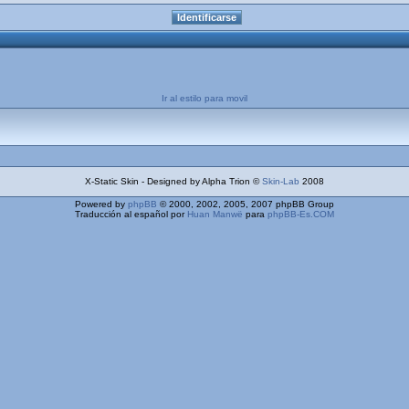
Ir al estilo para movil
X-Static Skin - Designed by Alpha Trion ©
Skin-Lab
2008
Powered by
phpBB
© 2000, 2002, 2005, 2007 phpBB Group
Traducción al español por
Huan Manwë
para
phpBB-Es.COM