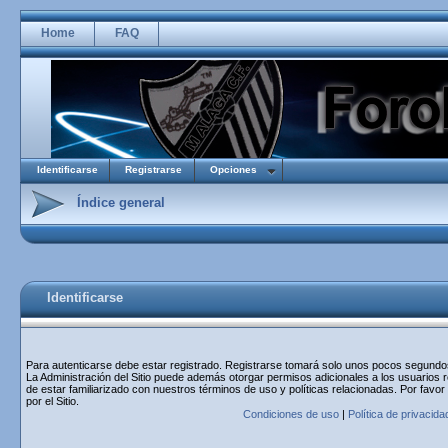
Home
FAQ
Identificarse
Registrarse
Opciones
Índice general
Identificarse
Para autenticarse debe estar registrado. Registrarse tomará solo unos pocos segundos 
La Administración del Sitio puede además otorgar permisos adicionales a los usuarios r
de estar familiarizado con nuestros términos de uso y políticas relacionadas. Por favor
por el Sitio.
Condiciones de uso
|
Política de privacida