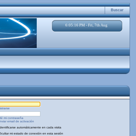
Buscar
6:05:16 PM - Fri, 7th Aug
strarse
dé mi contraseña
viar email de activación
Identificarse automáticamente en cada visita
Ocultar mi estado de conexión en esta sesión