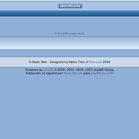
Ir al estilo para movil
X-Static Skin - Designed by Alpha Trion ©
Skin-Lab
2008
Powered by
phpBB
© 2000, 2002, 2005, 2007 phpBB Group
Traducción al español por
Huan Manwë
para
phpBB-Es.COM