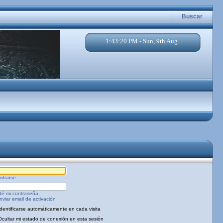
Buscar
1:43:20 PM - Sun, 9th Aug
strarse
dé mi contraseña
viar email de activación
Identificarse automáticamente en cada visita
Ocultar mi estado de conexión en esta sesión