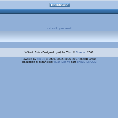
Ir al estilo para movil
X-Static Skin - Designed by Alpha Trion ©
Skin-Lab
2008
Powered by
phpBB
© 2000, 2002, 2005, 2007 phpBB Group
Traducción al español por
Huan Manwë
para
phpBB-Es.COM