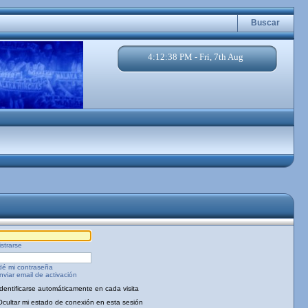
Buscar
4:12:38 PM - Fri, 7th Aug
strarse
dé mi contraseña
viar email de activación
Identificarse automáticamente en cada visita
Ocultar mi estado de conexión en esta sesión