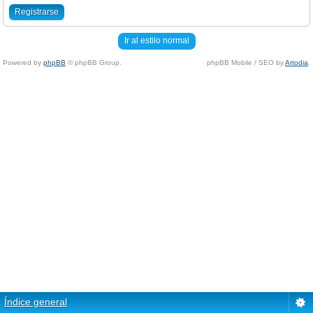
Registrarse
Ir al estilo normal
Powered by
phpBB
© phpBB Group.
phpBB Mobile / SEO by
Artodia
.
Índice general