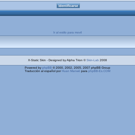
Ir al estilo para movil
X-Static Skin - Designed by Alpha Trion ©
Skin-Lab
2008
Powered by
phpBB
© 2000, 2002, 2005, 2007 phpBB Group
Traducción al español por
Huan Manwë
para
phpBB-Es.COM