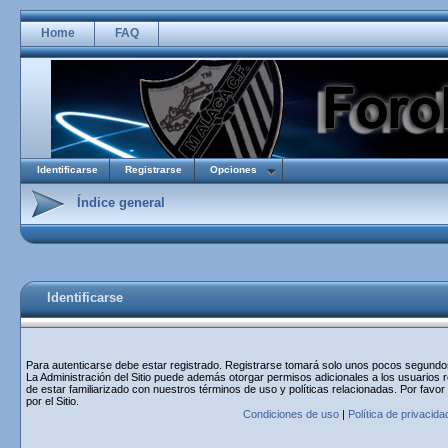
Home
FAQ
Identificarse
Registrarse
Opciones
Índice general
Identificarse
Para autenticarse debe estar registrado. Registrarse tomará solo unos pocos segundos 
La Administración del Sitio puede además otorgar permisos adicionales a los usuarios r
de estar familiarizado con nuestros términos de uso y políticas relacionadas. Por favor
por el Sitio.
Condiciones de uso
|
Política de privacida