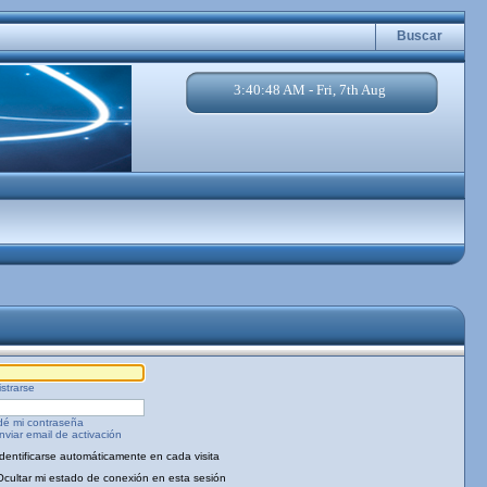
Buscar
3:40:48 AM - Fri, 7th Aug
strarse
dé mi contraseña
viar email de activación
Identificarse automáticamente en cada visita
Ocultar mi estado de conexión en esta sesión