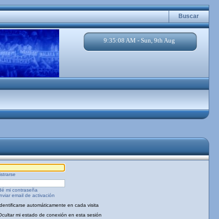
Buscar
9:35:08 AM - Sun, 9th Aug
strarse
dé mi contraseña
viar email de activación
Identificarse automáticamente en cada visita
Ocultar mi estado de conexión en esta sesión