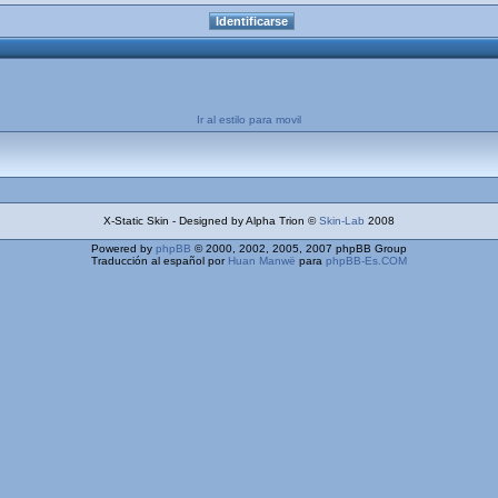
Ir al estilo para movil
X-Static Skin - Designed by Alpha Trion ©
Skin-Lab
2008
Powered by
phpBB
© 2000, 2002, 2005, 2007 phpBB Group
Traducción al español por
Huan Manwë
para
phpBB-Es.COM