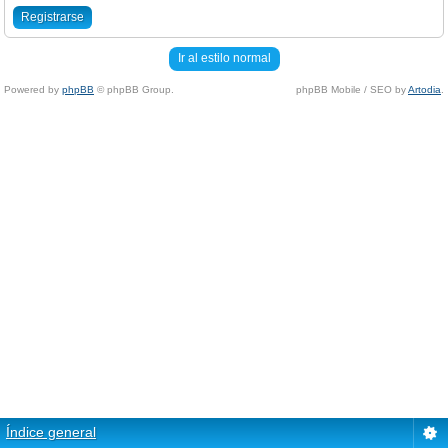
Registrarse
Ir al estilo normal
Powered by
phpBB
© phpBB Group.
phpBB Mobile / SEO by
Artodia
.
Índice general