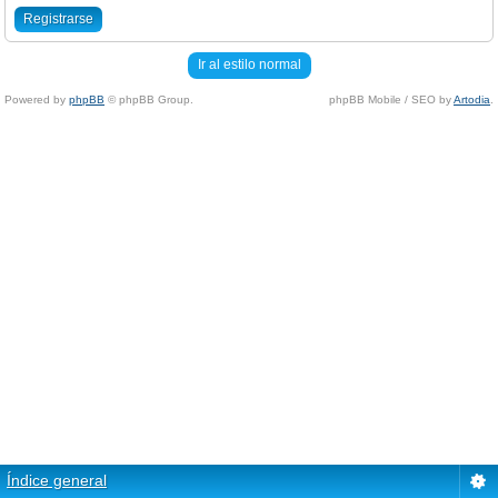
Registrarse
Ir al estilo normal
Powered by
phpBB
© phpBB Group.
phpBB Mobile / SEO by
Artodia
.
Índice general