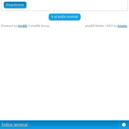
Registrarse
Ir al estilo normal
Powered by
phpBB
© phpBB Group.
phpBB Mobile / SEO by
Artodia
.
Índice general