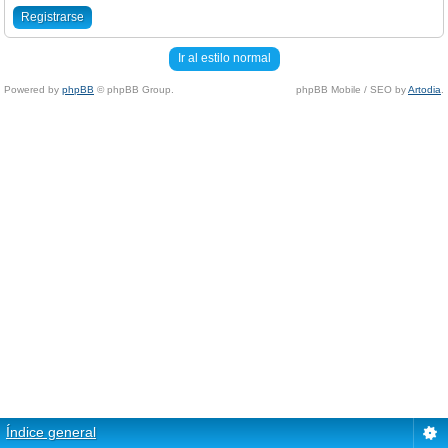
Registrarse
Ir al estilo normal
Powered by
phpBB
© phpBB Group.
phpBB Mobile / SEO by
Artodia
.
Índice general