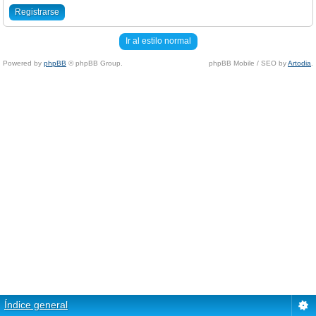
Registrarse
Ir al estilo normal
Powered by
phpBB
© phpBB Group.
phpBB Mobile / SEO by
Artodia
.
Índice general