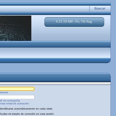
Buscar
4:23:18 AM - Fri, 7th Aug
strarse
dé mi contraseña
viar email de activación
Identificarse automáticamente en cada visita
Ocultar mi estado de conexión en esta sesión