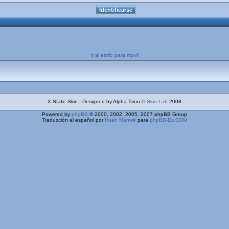
Ir al estilo para movil
X-Static Skin - Designed by Alpha Trion ©
Skin-Lab
2008
Powered by
phpBB
© 2000, 2002, 2005, 2007 phpBB Group
Traducción al español por
Huan Manwë
para
phpBB-Es.COM