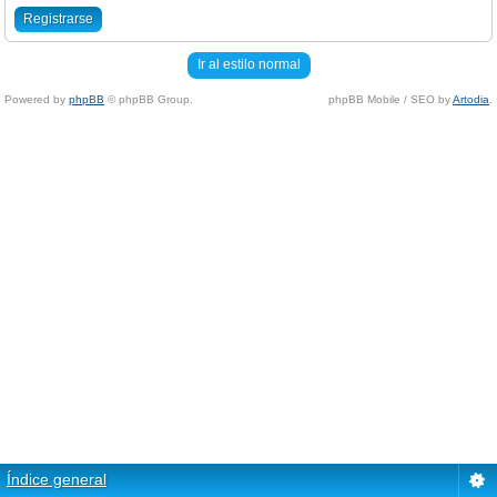
Registrarse
Ir al estilo normal
Powered by
phpBB
© phpBB Group.
phpBB Mobile / SEO by
Artodia
.
Índice general