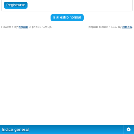
Registrarse
Ir al estilo normal
Powered by
phpBB
© phpBB Group.
phpBB Mobile / SEO by
Artodia
.
Índice general