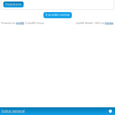
Registrarse
Ir al estilo normal
Powered by
phpBB
© phpBB Group.
phpBB Mobile / SEO by
Artodia
.
Índice general