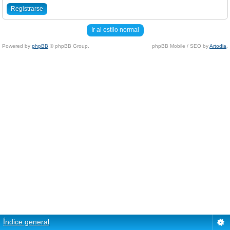
Registrarse
Ir al estilo normal
Powered by
phpBB
© phpBB Group.
phpBB Mobile / SEO by
Artodia
.
Índice general