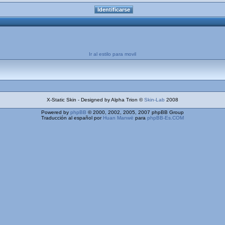
Ir al estilo para movil
X-Static Skin - Designed by Alpha Trion ©
Skin-Lab
2008
Powered by
phpBB
© 2000, 2002, 2005, 2007 phpBB Group
Traducción al español por
Huan Manwë
para
phpBB-Es.COM