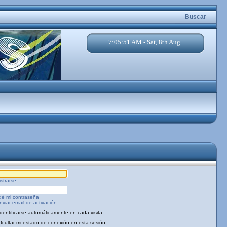
Buscar
7:05:51 AM - Sat, 8th Aug
strarse
dé mi contraseña
viar email de activación
Identificarse automáticamente en cada visita
Ocultar mi estado de conexión en esta sesión