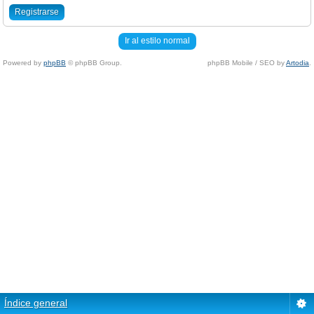
Registrarse
Ir al estilo normal
Powered by
phpBB
© phpBB Group.
phpBB Mobile / SEO by
Artodia
.
Índice general