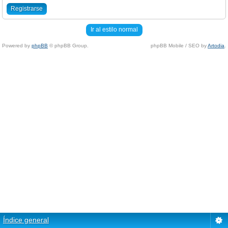
Registrarse
Ir al estilo normal
Powered by
phpBB
© phpBB Group.
phpBB Mobile / SEO by
Artodia
.
Índice general