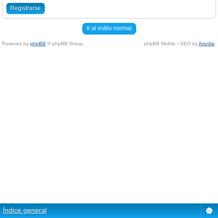
Registrarse
Ir al estilo normal
Powered by
phpBB
© phpBB Group.
phpBB Mobile / SEO by
Artodia
.
Índice general