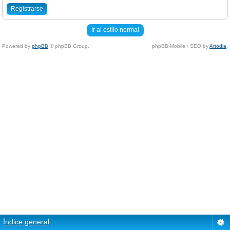
Registrarse
Ir al estilo normal
Powered by
phpBB
© phpBB Group.
phpBB Mobile / SEO by
Artodia
.
Índice general