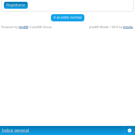
Registrarse
Ir al estilo normal
Powered by
phpBB
© phpBB Group.
phpBB Mobile / SEO by
Artodia
.
Índice general