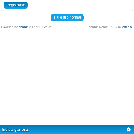
Registrarse
Ir al estilo normal
Powered by
phpBB
© phpBB Group.
phpBB Mobile / SEO by
Artodia
.
Índice general