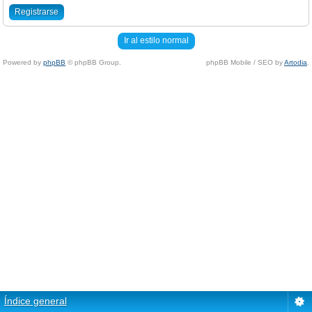
Registrarse
Ir al estilo normal
Powered by
phpBB
© phpBB Group.
phpBB Mobile / SEO by
Artodia
.
Índice general