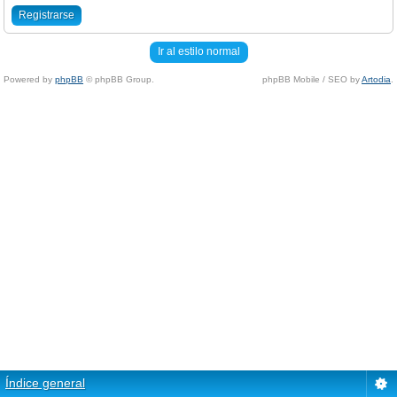
Registrarse
Ir al estilo normal
Powered by
phpBB
© phpBB Group.
phpBB Mobile / SEO by
Artodia
.
Índice general