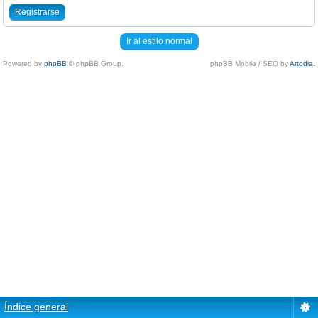
Registrarse
Ir al estilo normal
Powered by
phpBB
© phpBB Group.
phpBB Mobile / SEO by
Artodia
.
Índice general