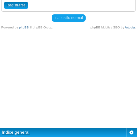
Registrarse
Ir al estilo normal
Powered by
phpBB
© phpBB Group.
phpBB Mobile / SEO by
Artodia
.
Índice general