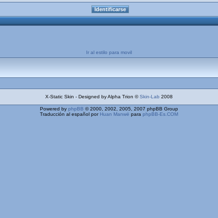
Ir al estilo para movil
X-Static Skin - Designed by Alpha Trion ©
Skin-Lab
2008
Powered by
phpBB
© 2000, 2002, 2005, 2007 phpBB Group
Traducción al español por
Huan Manwë
para
phpBB-Es.COM