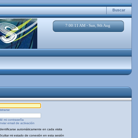
Buscar
7:00:11 AM - Sun, 9th Aug
strarse
dé mi contraseña
viar email de activación
Identificarse automáticamente en cada visita
Ocultar mi estado de conexión en esta sesión