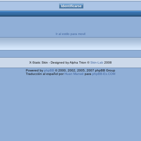
Ir al estilo para movil
X-Static Skin - Designed by Alpha Trion ©
Skin-Lab
2008
Powered by
phpBB
© 2000, 2002, 2005, 2007 phpBB Group
Traducción al español por
Huan Manwë
para
phpBB-Es.COM