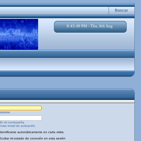
Buscar
8:43:49 PM - Thu, 6th Aug
strarse
dé mi contraseña
viar email de activación
Identificarse automáticamente en cada visita
Ocultar mi estado de conexión en esta sesión