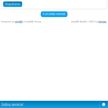
Registrarse
Ir al estilo normal
Powered by
phpBB
© phpBB Group.
phpBB Mobile / SEO by
Artodia
.
Índice general