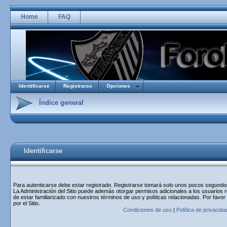
Home
FAQ
Identificarse
Registrarse
Opciones
Índice general
Identificarse
Para autenticarse debe estar registrado. Registrarse tomará solo unos pocos segundos 
La Administración del Sitio puede además otorgar permisos adicionales a los usuarios r
de estar familiarizado con nuestros términos de uso y políticas relacionadas. Por favor
por el Sitio.
Condiciones de uso
|
Política de privacida