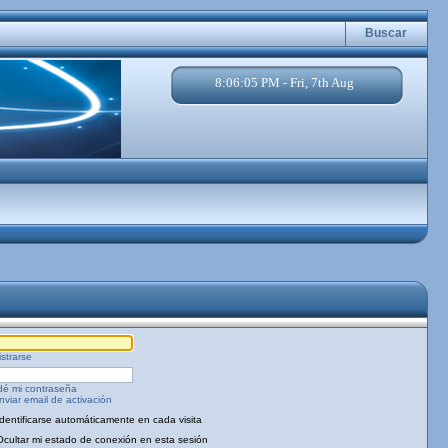
Buscar
8:06:05 PM - Fri, 7th Aug
strarse
dé mi contraseña
viar email de activación
Identificarse automáticamente en cada visita
Ocultar mi estado de conexión en esta sesión