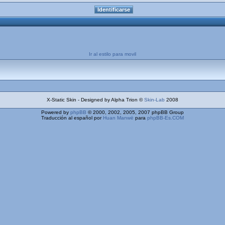
Ir al estilo para movil
X-Static Skin - Designed by Alpha Trion ©
Skin-Lab
2008
Powered by
phpBB
© 2000, 2002, 2005, 2007 phpBB Group
Traducción al español por
Huan Manwë
para
phpBB-Es.COM