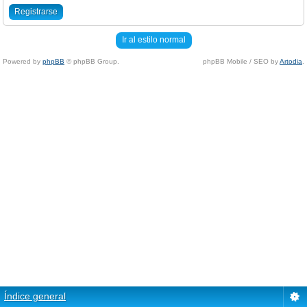
Registrarse
Ir al estilo normal
Powered by
phpBB
© phpBB Group.
phpBB Mobile / SEO by
Artodia
.
Índice general