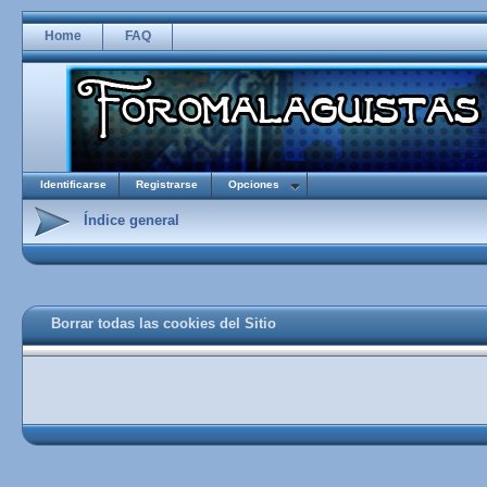
Home
FAQ
Identificarse
Registrarse
Opciones
Índice general
Borrar todas las cookies del Sitio