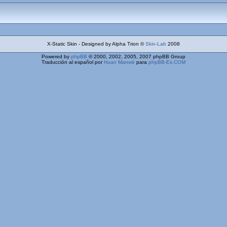
X-Static Skin - Designed by Alpha Trion ©
Skin-Lab
2008
Powered by
phpBB
© 2000, 2002, 2005, 2007 phpBB Group
Traducción al español por
Huan Manwë
para
phpBB-Es.COM